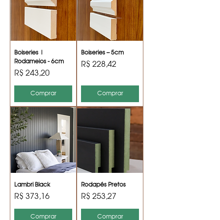
Boiseries |
Boiseries – 5cm
Rodameios - 6cm
Preço
R$ 228,42
Preço
R$ 243,20
Comprar
Comprar
Lambri Black
Rodapés Pretos
Preço
Preço
R$ 373,16
R$ 253,27
Comprar
Comprar