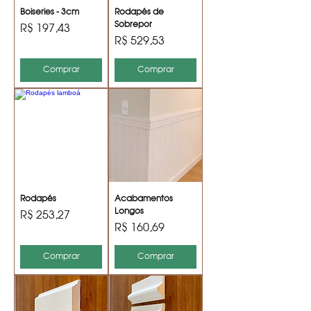
Boiseries - 3cm
Rodapés de
Sobrepor
Preço
R$ 197,43
Preço
R$ 529,53
Comprar
Comprar
Rodapés
Acabamentos
Longos
Preço
R$ 253,27
Preço
R$ 160,69
Comprar
Comprar