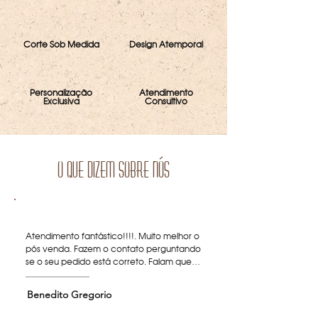
Corte Sob Medida
Design Atemporal
Personalização
Atendimento
Exclusiva
Consultivo
o que dizem sobre nós
Atendimento fantástico!!!!. Muito melhor o 
pós venda. Fazem o contato perguntando 
se o seu pedido está correto. Falam que 
foi despachado e perguntam se vc já foi 
entregue.

Benedito Gregorio
Atenção maravilhosa. Todos que possuem 