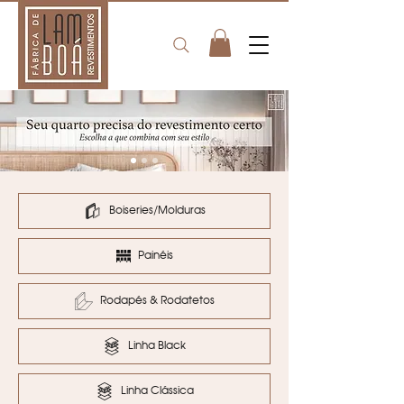
Boiseries/Molduras
Painéis
Rodapés & Rodatetos
Linha Black
Linha Clássica