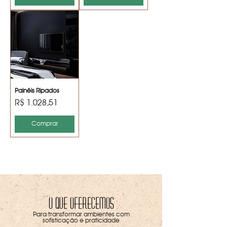
Painéis Ripados
Preço
R$ 1.028,51
Comprar
O que Oferecemos
Para transformar ambientes com
sofisticação e praticidade