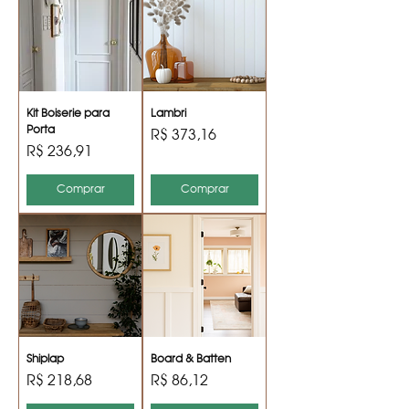
Kit Boiserie para
Lambri
Porta
Preço
R$ 373,16
Preço
R$ 236,91
Comprar
Comprar
Shiplap
Board & Batten
Preço
Preço
R$ 218,68
R$ 86,12