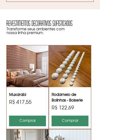
Revestimentos decorativos Sofisticados
Transforme seus ambientes com
nossa linha premium.
Muxarabi
Rodameio de
Bolinhas - Boiserie
Preço
R$ 417,55
Preço
R$ 122,69
Comprar
Comprar