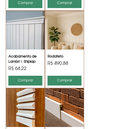
Comprar
Comprar
Acabamento de
Rodateto
Lambri | Shiplap
Preço
R$ 490,88
Preço
R$ 64,22
Comprar
Comprar