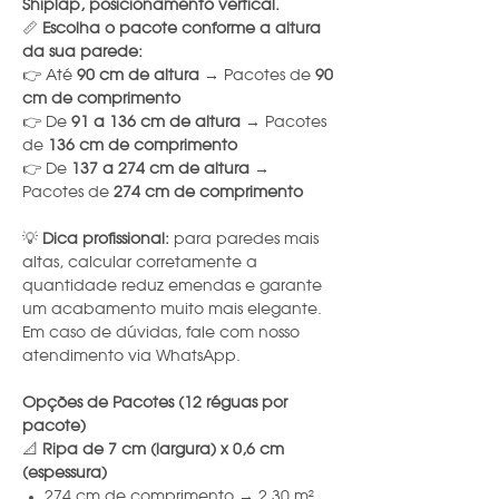
Shiplap, posicionamento vertical.
📏
Escolha o pacote conforme a altura
da sua parede:
👉 Até
90 cm de altura
→ Pacotes de
90
cm de comprimento
👉 De
91 a 136 cm de altura
→ Pacotes
de
136 cm de comprimento
👉 De
137 a 274 cm de altura
→
Pacotes de
274 cm de comprimento
💡
Dica profissional:
para paredes mais
altas, calcular corretamente a
quantidade reduz emendas e garante
um acabamento muito mais elegante.
Em caso de dúvidas, fale com nosso
atendimento via WhatsApp.
Opções de Pacotes (12 réguas por
pacote)
📐
Ripa de 7 cm (largura) x 0,6 cm
(espessura)
274 cm de comprimento → 2,30 m²