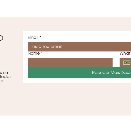
O
Email
*
Nome
*
What
es em
Receber Mais Desc
todas
e.