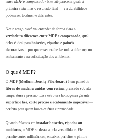
entre MDF e compensado? 
Eles até parecem iguais à 
primeira vista, mas o resultado final — e a durabilidade — 
podem ser totalmente diferentes.
Neste artigo, você vai entender de forma clara 
a 
verdadeira diferença entre MDF e compensado
, qual 
deles é ideal para 
boiseries, ripados e painéis 
decorativos
, e por que esse detalhe faz toda a diferença no 
acabamento e na sofisticação dos ambientes.
O que é MDF?
O 
MDF (Medium Density Fiberboard)
 é um painel de 
fibras de madeira unidas com resina
, prensado sob alta 
temperatura e pressão. Essa estrutura homogênea garante 
superfície lisa, corte preciso e acabamento impecável
 — 
perfeito para quem busca estética e praticidade.
Quando falamos em 
instalar boiseries, ripados ou 
molduras
, o MDF se destaca pela versatilidade. Ele 
permite cortes milimétricos, encaixes perfeitos e pintura 