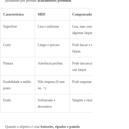
justamente por permitir 
acabamentos premium
.
Característica
MDF
Compensado
Superfície
Lisa e uniforme
Lisa, mas com 
algumas farpas
Corte
Limpo e preciso
Pode lascar e soltar 
farpas
Pintura
Aderência perfeita
Pode descascar ao 
sair farpas
Estabilidade a médio 
Não empena (6 mm 
Pode empenar
prazo
ou  +)
Estilo
Sofisticado e 
Simples e rústico
decorativo
Quando o objetivo é criar 
boiseries, ripados e painéis 