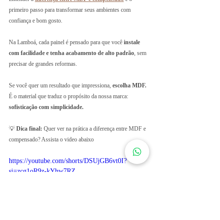
primeiro passo para transformar seus ambientes com 
confiança e bom gosto. 
Na Lamboá, cada painel é pensado para que você 
instale 
com facilidade e tenha acabamento de alto padrão
, sem 
precisar de grandes reformas.
Se você quer um resultado que impressiona, 
escolha MDF. 
É o material que traduz o propósito da nossa marca: 
sofisticação com simplicidade.
💡 
Dica final: 
Quer ver na prática a diferença entre MDF e 
compensado? Assista o video abaixo
https://youtube.com/shorts/DSUjGB6vt0I?
si=zcg1oR9z-kYhw7RZ