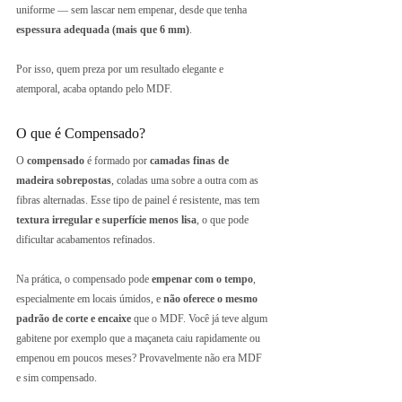
uniforme — sem lascar nem empenar, desde que tenha 
espessura adequada (mais que 6 mm)
.
Por isso, quem preza por um resultado elegante e 
atemporal, acaba optando pelo MDF.
O que é Compensado?
O 
compensado
 é formado por 
camadas finas de 
madeira sobrepostas
, coladas uma sobre a outra com as 
fibras alternadas. Esse tipo de painel é resistente, mas tem 
textura irregular e superfície menos lisa
, o que pode 
dificultar acabamentos refinados.
Na prática, o compensado pode 
empenar com o tempo
, 
especialmente em locais úmidos, e 
não oferece o mesmo 
padrão de corte e encaixe
 que o MDF. Você já teve algum 
gabitene por exemplo que a maçaneta caiu rapidamente ou 
empenou em poucos meses? Provavelmente não era MDF 
e sim compensado.