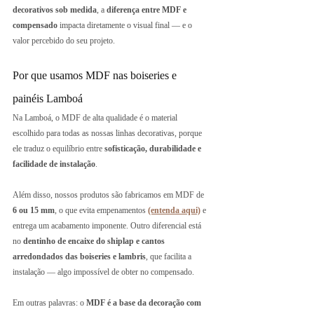
decorativos sob medida
, a 
diferença entre MDF e 
compensado
 impacta diretamente o visual final — e o 
valor percebido do seu projeto.
Por que usamos MDF nas boiseries e 
painéis Lamboá
Na Lamboá, o MDF de alta qualidade é o material 
escolhido para todas as nossas linhas decorativas, porque 
ele traduz o equilíbrio entre 
sofisticação, durabilidade e 
facilidade de instalação
.
Além disso, nossos produtos são fabricamos em MDF de
6 ou 15 mm
, o que evita empenamentos 
(entenda aqui)
 e 
entrega um acabamento imponente. Outro diferencial está 
no 
dentinho de encaixe do shiplap e cantos 
arredondados das boiseries e lambris
, que facilita a 
instalação — algo impossível de obter no compensado.
Em outras palavras: o 
MDF é a base da decoração com 