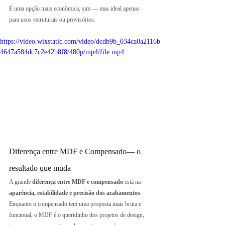
É uma opção mais econômica, sim — mas ideal apenas 
para usos estruturais ou provisórios.
https://video.wixstatic.com/video/dcdb9b_034ca0a2116b
4647a584dc7c2e42b8f8/480p/mp4/file.mp4
Diferença entre MDF e Compensado— o 
resultado que muda
A grande 
diferença entre MDF e compensado
 está na 
aparência, estabilidade e precisão dos acabamentos
. 
Enquanto o compensado tem uma proposta mais bruta e 
funcional, o MDF é o queridinho dos projetos de design, 